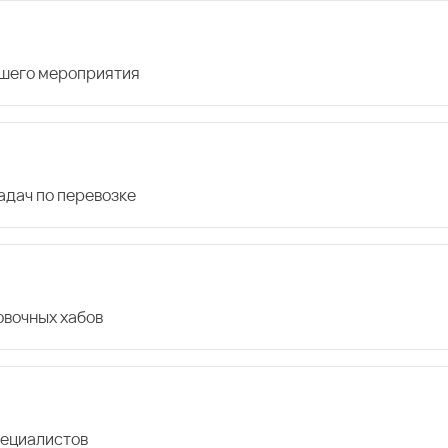
ашего мероприятия
дач по перевозке
овочных хабов
пециалистов