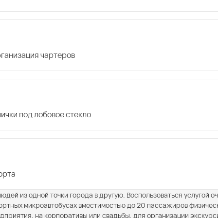
организация чартеров
лички под лобовое стекло
орта
юдей из одной точки города в другую. Воспользоваться услугой о
фортных микроавтобусах вместимостью до 20 пассажиров физичес
приятия, на корпоративы или свадьбы, для организации экскурси