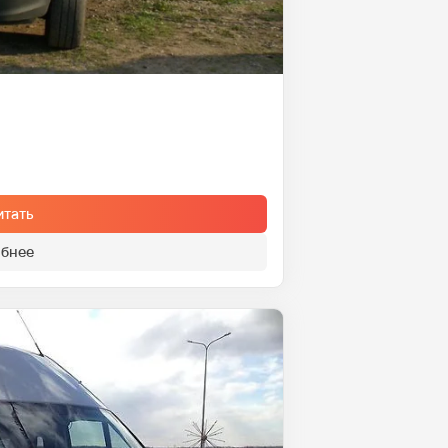
итать
бнее