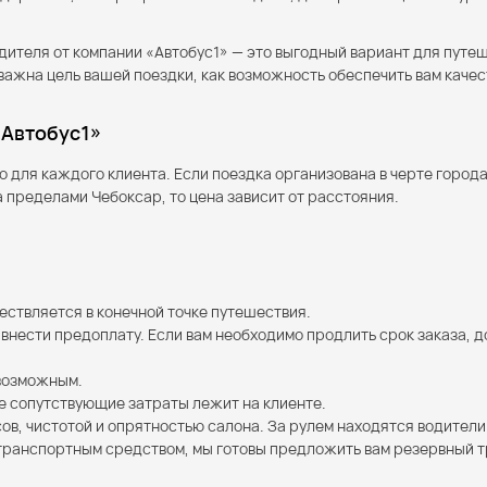
ителя от компании «Автобус1» — это выгодный вариант для путеш
 важна цель вашей поездки, как возможность обеспечить вам каче
«Автобус1»
для каждого клиента. Если поездка организована в черте города
а пределами Чебоксар, то цена зависит от расстояния.
ствляется в конечной точке путешествия.
внести предоплату. Если вам необходимо продлить срок заказа, 
 возможным.
ые сопутствующие затраты лежит на клиенте.
ов, чистотой и опрятностью салона. За рулем находятся водител
транспортным средством, мы готовы предложить вам резервный тр