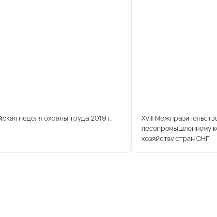
ская неделя охраны труда 2019 г.
XVIII Межправительств
лесопромышленному ко
хозяйству стран СНГ