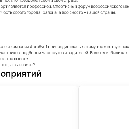
 тех, кто преодолел себя и свои страхи.
спорт является профессией. Спортивный форум всероссийского ма
честь своего города, района, а все вместе – нашей страны.
ле и компания Автобус1 присоединилась к этому торжеству и пока
участников, подбором маршрутов и водителей. Водители, были как
ыло на высоте.
тать, а вы знаете?
роприятий