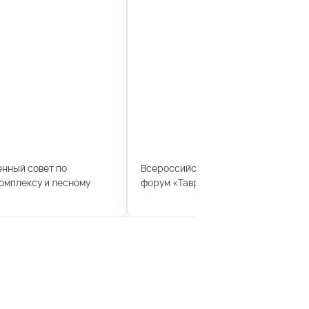
енный совет по
Всероссийский молодежный образ
мплексу и лесному
форум «Таврида»