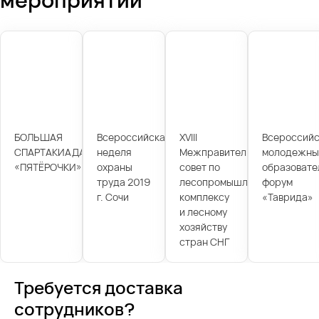
БОЛЬШАЯ
Всероссийская
XVIII
Всероссийс
СПАРТАКИАДА
неделя
Межправительственный
молодежны
«ПЯТЁРОЧКИ»
охраны
совет по
образовате
труда 2019
лесопромышленному
форум
г. Сочи
комплексу
«Таврида»
и лесному
хозяйству
стран СНГ
Требуется доставка
сотрудников?