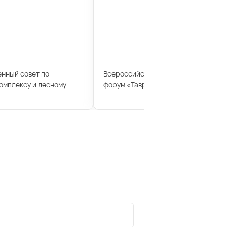
енный совет по
Всероссийский молодежный образ
мплексу и лесному
форум «Таврида»