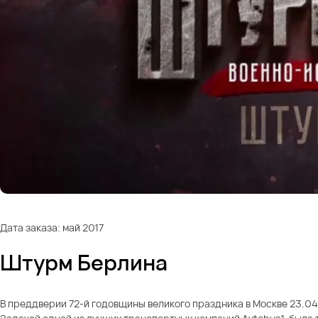
Дата заказа: май 2017
Штурм Берлина
В преддверии 72-й годовщины великого праздника в Москве 23.04