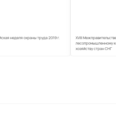
ская неделя охраны труда 2019 г.
XVIII Межправительств
лесопромышленному ко
хозяйству стран СНГ