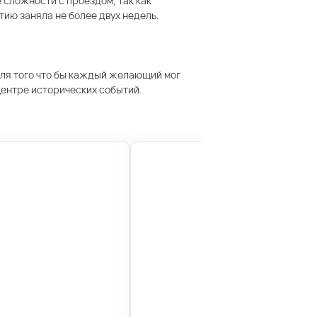
 сложности с проездом, так как
ию заняла не более двух недель.
 для того что бы каждый желающий мог
 центре исторических событий.