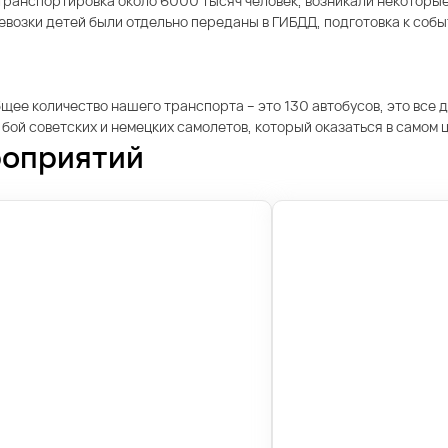
транспортировка около 6000 тысяч человек, возникали некоторые
возки детей были отдельно переданы в ГИБДД, подготовка к событ
бщее количество нашего транспорта – это 130 автобусов, это все
 бой советских и немецких самолетов, который оказаться в самом
роприятий