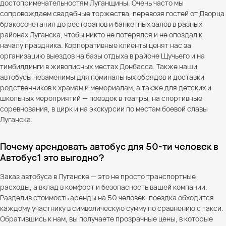
достопримечательностям Луганщины. Очень часто мы
сопровождаем свадебные торжества, перевозя гостей от Дворца
бракосочетания до ресторанов и банкетных залов в разных
районах Луганска, чтобы никто не потерялся и не опоздал к
началу праздника. Корпоративные клиенты ценят нас за
организацию выездов на базы отдыха в районе Щучьего и на
тимбилдинги в живописных местах Донбасса. Также наши
автобусы незаменимы для поминальных обрядов и доставки
родственников к храмам и мемориалам, а также для детских и
школьных мероприятий — поездок в театры, на спортивные
соревнования, в цирк и на экскурсии по местам боевой славы
Луганска.
Почему арендовать автобус для 50-ти человек в
Автобус1 это выгодно?
Заказ автобуса в Луганске — это не просто транспортные
расходы, а вклад в комфорт и безопасность вашей компании.
Разделив стоимость аренды на 50 человек, поездка обходится
каждому участнику в символическую сумму по сравнению с такси.
Обратившись к нам, вы получаете прозрачные цены, в которые