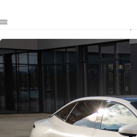
Главная
Автопарк
Легковые автомобили
Zeekr 007
Заказать Zeekr 007 с водителем в Лу